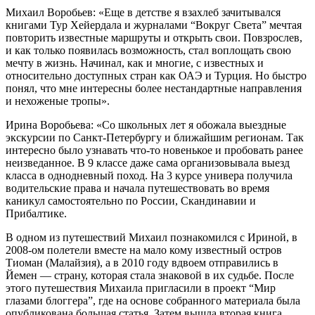
Михаил Воробьев: «Еще в детстве я взахлеб зачитывался
книгами Тур Хейердала и журналами “Вокруг Света” мечтая
повторить известные маршруты и открыть свои. Повзрослев,
и как только появилась возможность, стал воплощать свою
мечту в жизнь. Начинал, как и многие, с известных и
относительно доступных стран как ОАЭ и Турция. Но быстро
понял, что мне интересны более нестандартные направления
и нехоженые тропы».
Ирина Воробьева: «Со школьных лет я обожала выездные
экскурсии по Санкт-Петербургу и ближайшим регионам. Так
интересно было узнавать что-то новенькое и пробовать ранее
неизведанное. В 9 классе даже сама организовывала выезд
класса в однодневный поход. На 3 курсе универа получила
водительские права и начала путешествовать во время
каникул самостоятельно по России, Скандинавии и
Прибалтике.
В одном из путешествий Михаил познакомился с Ириной, в
2008-ом полетели вместе на мало кому известный остров
Тиоман (Малайзия), а в 2010 году вдвоем отправились в
Йемен — страну, которая стала знаковой в их судьбе. После
этого путешествия Михаила пригласили в проект “Мир
глазами блоггера”, где на основе собранного материала была
опубликована большая статья. Затем вышла вторая книга