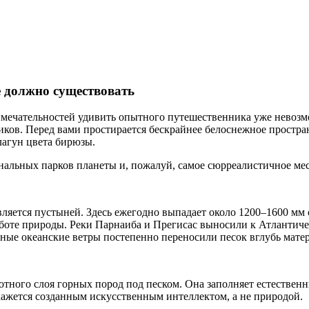
должно существовать
римечательностей удивить опытного путешественника уже невозм
дников. Перед вами простирается бескрайнее белоснежное прост
агун цвета бирюзы.
альных парков планеты и, пожалуй, самое сюрреалистичное ме
является пустыней. Здесь ежегодно выпадает около 1200–1600 мм
оте природы. Реки Парнаиба и Прегисас выносили к Атлантичес
ные океанские ветры постепенно переносили песок вглубь матер
плотного слоя горных пород под песком. Она заполняет естеств
 кажется созданным искусственным интеллектом, а не природой.