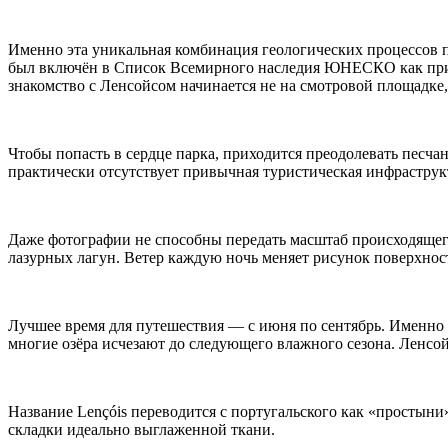
Именно эта уникальная комбинация геологических процессов п
был включён в Список Всемирного наследия ЮНЕСКО как прир
знакомство с Ленсойсом начинается не на смотровой площадке, 
Чтобы попасть в сердце парка, приходится преодолевать песч
практически отсутствует привычная туристическая инфраструк
Даже фотографии не способны передать масштаб происходящего
лазурных лагун. Ветер каждую ночь меняет рисунок поверхност
Лучшее время для путешествия — с июня по сентябрь. Именно 
многие озёра исчезают до следующего влажного сезона. Ленсо
Название Lençóis переводится с португальского как «простыни
складки идеально выглаженной ткани.