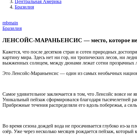
Центральная Америка
Бразилия
mbmain
Бразилия
ЛЕНСОЙС-МАРАНЬЕНСИС — место, которое не 
Кажется, что после десятков стран и сотен природных достоп
картину мира. Здесь нет ни гор, ни тропических лесов, ни ле
выжженных солнцем, между дюнами лежат сотни прозрачных л
Это Ленсойс-Мараньенсис — один из самых необычных национ
Самое удивительное заключается в том, что Ленсойс вовсе не 
Уникальный пейзаж сформировался благодаря тысячелетней раб
Прибрежные течения распределяли его вдоль побережья, а силь
Во время сезона дождей вода не просачивается глубоко из-за 
озёр. Уже через несколько месяцев рождается пейзаж, который