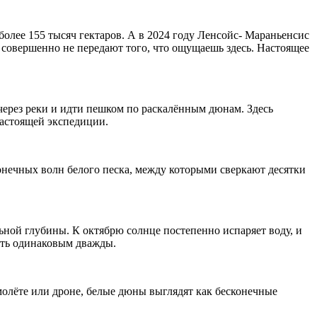
олее 155 тысяч гектаров. А в 2024 году Ленсойс- Мараньенсис
овершенно не передают того, что ощущаешь здесь. Настоящее
через реки и идти пешком по раскалённым дюнам. Здесь
настоящей экспедиции.
онечных волн белого песка, между которыми сверкают десятки
ной глубины. К октябрю солнце постепенно испаряет воду, и
еть одинаковым дважды.
молёте или дроне, белые дюны выглядят как бесконечные