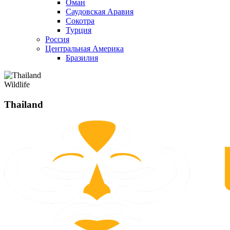
Оман
Саудовская Аравия
Сокотра
Турция
Россия
Центральная Америка
Бразилия
Wildlife
Thailand