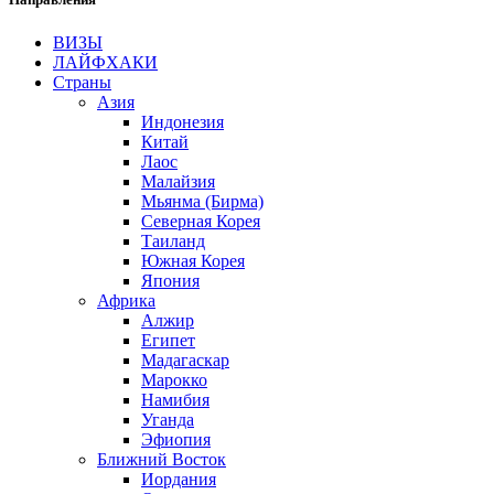
ВИЗЫ
ЛАЙФХАКИ
Страны
Азия
Индонезия
Китай
Лаос
Малайзия
Мьянма
(Бирма)
Северная Корея
Таиланд
Южная Корея
Япония
Африка
Алжир
Египет
Мадагаскар
Марокко
Намибия
Уганда
Эфиопия
Ближний Восток
Иордания