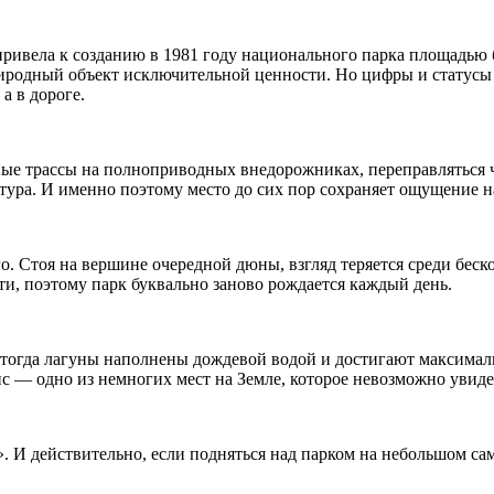
ривела к созданию в 1981 году национального парка площадью б
одный объект исключительной ценности. Но цифры и статусы с
а в дороге.
аные трассы на полноприводных внедорожниках, переправляться 
тура. И именно поэтому место до сих пор сохраняет ощущение 
. Стоя на вершине очередной дюны, взгляд теряется среди беск
и, поэтому парк буквально заново рождается каждый день.
тогда лагуны наполнены дождевой водой и достигают максималь
йс — одно из немногих мест на Земле, которое невозможно увид
». И действительно, если подняться над парком на небольшом са