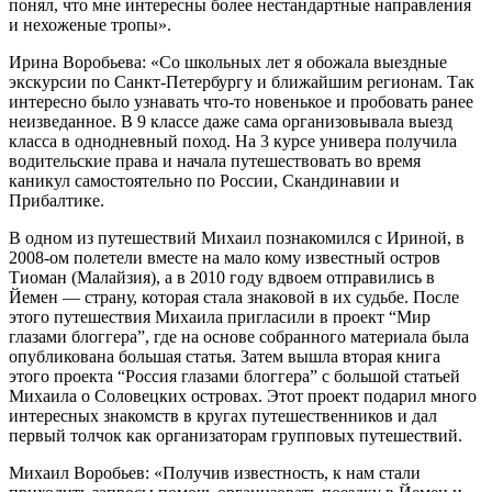
понял, что мне интересны более нестандартные направления
и нехоженые тропы».
Ирина Воробьева: «Со школьных лет я обожала выездные
экскурсии по Санкт-Петербургу и ближайшим регионам. Так
интересно было узнавать что-то новенькое и пробовать ранее
неизведанное. В 9 классе даже сама организовывала выезд
класса в однодневный поход. На 3 курсе универа получила
водительские права и начала путешествовать во время
каникул самостоятельно по России, Скандинавии и
Прибалтике.
В одном из путешествий Михаил познакомился с Ириной, в
2008-ом полетели вместе на мало кому известный остров
Тиоман (Малайзия), а в 2010 году вдвоем отправились в
Йемен — страну, которая стала знаковой в их судьбе. После
этого путешествия Михаила пригласили в проект “Мир
глазами блоггера”, где на основе собранного материала была
опубликована большая статья. Затем вышла вторая книга
этого проекта “Россия глазами блоггера” с большой статьей
Михаила о Соловецких островах. Этот проект подарил много
интересных знакомств в кругах путешественников и дал
первый толчок как организаторам групповых путешествий.
Михаил Воробьев: «Получив известность, к нам стали