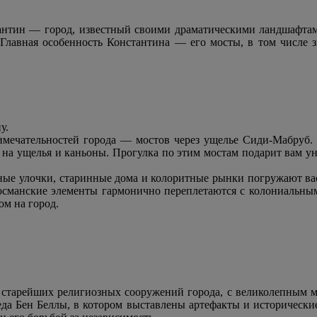
антин — город, известный своими драматическими ландшафта
. Главная особенность Константина — его мосты, в том числе 
у.
имечательностей города — мостов через ущелье Сиди-Мабруб.
на ущелья и каньоны. Прогулка по этим мостам подарит вам уни
щёные улочки, старинные дома и колоритные рынки погружают ва
 османские элементы гармонично переплетаются с колониальны
м на город.
з старейших религиозных сооружений города, с великолепным м
да Бен Беллы, в котором выставлены артефакты и исторические