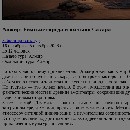
Алжир: Римские города и пустыня Сахара
Забронировать тур
16 октября - 25 октября 2026 г.
до 12 человек
Начало тура: Алжир
Окончания тура: Алжир
Готовы к настоящему приключению? Алжир зовёт вас в мир б
джип-сафари по пустыне Сахара, где под грохот моторов вы б
себя магию песков и таинственные уголки природы, оставляющ
Но пустыня — это только начало. В этом путешествии вы откр
фантастические мосты и древние амфитеатры, сохранившие дух
ведёт к новым открытиям.
Затем вас ждёт Джамила — один из самых впечатляющих ар
затерянном среди холмов, время словно остановилось. Моз
атмосферу античной цивилизации, а изумительная сохранност
Это путешествие подарит вам не только адреналин, но и глу
приключений, культуры и величия.