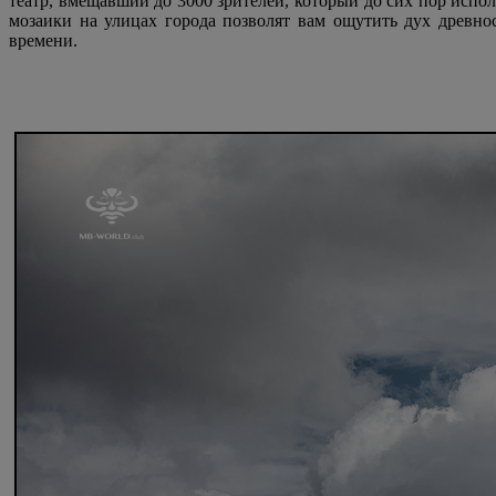
театр, вмещавший до 3000 зрителей, который до сих пор испо
мозаики на улицах города позволят вам ощутить дух древн
времени.