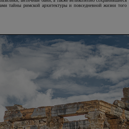
 базилики, античные бани, а также великолепно сохранившиеся
вами тайны римской архитектуры и повседневной жизни того