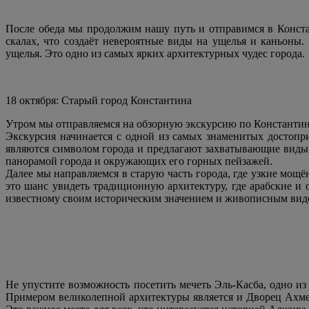
После обеда мы продолжим нашу путь и отправимся в Конст
скалах, что создаёт невероятные виды на ущелья и каньоны
ущелья. Это одно из самых ярких архитектурных чудес города.
18 октября: Cтарый город Константина
Утром мы отправляемся на обзорную экскурсию по Константин
Экскурсия начинается с одной из самых знаменитых достопр
являются символом города и предлагают захватывающие виды 
панорамой города и окружающих его горных пейзажей.
Далее мы направляемся в старую часть города, где узкие мо
это шанс увидеть традиционную архитектуру, где арабские и
известному своим историческим значением и живописным видо
Не упустите возможность посетить мечеть Эль-Касба, одно и
Примером великолепной архитектуры является и Дворец Ахме