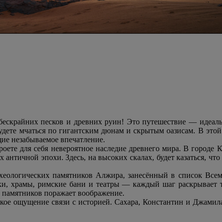
ескрайних песков и древних руин! Это путешествие — идеаль
удете мчаться по гигантским дюнам и скрытым оазисам. В этой 
ие незабываемое впечатление.
оете для себя невероятное наследие древнего мира. В городе К
 античной эпохи. Здесь, на высоких скалах, будет казаться, чт
хеологических памятников Алжира, занесённый в список Все
аики, храмы, римские бани и театры — каждый шаг раскрывае
ь памятников поражает воображение.
бокое ощущение связи с историей. Сахара, Константин и Джамил