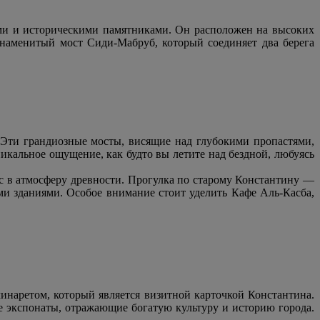
ми и историческими памятниками. Он расположен на высоких
знаменитый мост Сиди-Мабруб, который соединяет два берега
 Эти грандиозные мосты, висящие над глубокими пропастями,
кальное ощущение, как будто вы летите над бездной, любуясь
с в атмосферу древности. Прогулка по старому Константину —
ми зданиями. Особое внимание стоит уделить Кафе Аль-Касба,
инаретом, который является визитной карточкой Константина.
 экспонаты, отражающие богатую культуру и историю города.