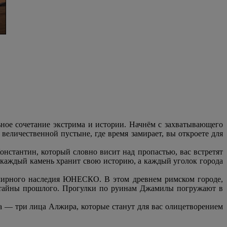
ное сочетание экстрима и истории. Начнём с захватывающего
величественной пустыне, где время замирает, вы откроете для
онстантин, который словно висит над пропастью, вас встретят
о каждый камень хранит свою историю, а каждый уголок города
мирного наследия ЮНЕСКО. В этом древнем римском городе,
т тайны прошлого. Прогулки по руинам Джамилы погружают в
а — три лица Алжира, которые станут для вас олицетворением