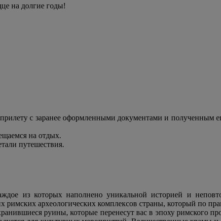
дце на долгие годы!
прилету с заранее оформленными документами и полученным еще
ещаемся на отдых.
етали путешествия.
аждое из которых наполнено уникальной историей и неповто
х римских археологических комплексов страны, который по пр
сохранившиеся руины, которые перенесут вас в эпоху римского 