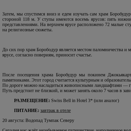
Затем, мы спустимся вниз и едем изучать сам храм Боробуду
стороной 118 м. У ступы имеются восемь ярусов: пять нижн
представлениями. На верхнем ярусе расположено 72 малые сту
на религиозные сюжеты.
До сих пор храм Борободур является местом паломничества и м
ярусе, согласно повериям, приносит счастье.
После посещения храма Боробудур мы покинем Джокьякарт
памятниками. Этот город считается культурным и образовате
По дороге можно насладиться живописными ландшафтами — г
Путь предстоит не близкий, и может занять около 7 часов в зав
РАЗМЕЩЕНИЕ:
Swiss Bell in Hotel 3* (или аналог)
ПИТАНИЕ:
завтрак в отеле
20 августа: Водопад Тумпак Северу
Сегодня нас ждёт незабываемое путешествие, наполненное в