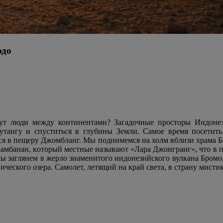
одо
вут люди между континентами? Загадочные просторы Индонез
утангу и спуститься в глубины Земли. Самое время посетить
 в пещеру Джомбланг. Мы поднимемся на холм вблизи храма Бор
амбанан, который местные называют «Лара Джонгранг», что в пе
ы заглянем в жерло знаменитого индонезийского вулкана Бромо
еского озера. Самолет, летящий на край света, в страну мистик