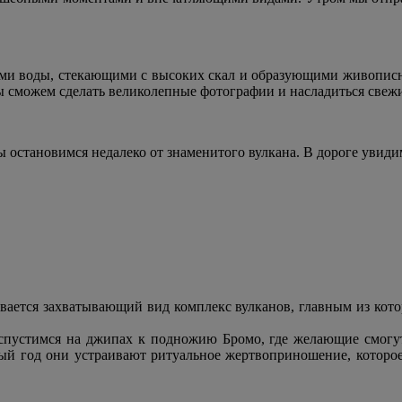
ами воды, стекающими с высоких скал и образующими живописн
ы сможем сделать великолепные фотографии и насладиться свеж
 мы остановимся недалеко от знаменитого вулкана. В дороге ув
вается захватывающий вид комплекс вулканов, главным из котор
спустимся на джипах к подножию Бромо, где желающие смогут
ый год они устраивают ритуальное жертвоприношение, которое