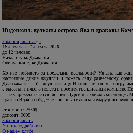
Индонезия: вулканы острова Ява и драконы Ком
Забронировать тур
16 августа - 27 августа 2026 г.
до 12 человек
Начало тура: Джакарта
Окончания тура: Джакарта
Хотите побывать за пределами реальности? Узнать, как жи
настоящие дикие джунгли и пожать лапу развеселому оранг
Джокьякарта — бывшую столицу Индонезии, где мы погрузимся
с высоты птичьего полета и посетим грандиозный комплекс Пр
— так прозвали статую богини Дурги в главном святилище.. М
кратера Иджен и будем очарованы сиянием изумрудного вулканич
стоимость:
2550$
депозит:
900$
Забронировать
Узнать подробности
О нашем клубе