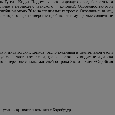
ы Гунунг Кидул. Подземные реки и дождевая вода более чем за
uweng в переводе с яванского — колодец). Особенностью этой
 глубиной около 70 м на специальных тросах. Оказавшись внизу,
е которого через отверстие пробивают тьму прямые солнечные
х и индуистских храмов, расположенный в центральной части
уется та часть комплекса, где расположены видимые издалека
 в переводе с языка жителей острова Ява означает «Стройная
и тумана скрывается комплекс Боробудур.