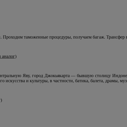
 Проходим таможенные процедуры, получаем багаж. Трансфер в 
и аналог)
ентральную Яву, город Джокьякарта — бывшую столицу Индонез
го искусства и культуры, в частности, батика, балета, драмы, му
г)