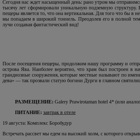
Сегодня нас ждет насыщенный день: рано утром мы отправимся
тысячу лет сформировали уникальную подземную структуру. В
пещеры является то, что она вертикальная. Для того что бы в 
мы попадаем в широкий тоннель. Преодолев его в полной тем
лучи создавая фантастический вид!
После посещения пещеры, продолжим нашу программу и отпра
острова Ява. Наиболее вероятно, что храм был построен в н
грандиозные сооружения, которые местные называют по имени
дева» — так прозвали статую богини Дурги в главном святили
РАЗМЕЩЕНИЕ:
Galery Prawirotaman hotel 4* (или анало
ПИТАНИЕ:
завтрак в отеле
19 августа: Комплекс Боробудур
Встречать рассвет мы едем на высокий холм, с которого откры