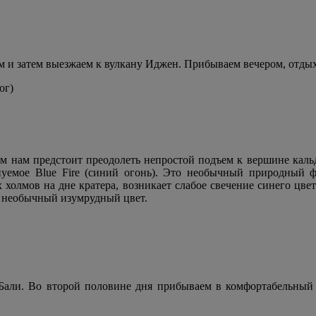
аем и затем выезжаем к вулкану Иджен. Прибываем вечером, отд
ог)
ком нам предстоит преодолеть непростой подъем к вершине каль
нуемое Blue Fire (синий огонь). Это необычный природный ф
 холмов на дне кратера, возникает слабое свечение синего цвет
т необычный изумрудный цвет.
 Бали. Во второй половине дня прибываем в комфортабельный