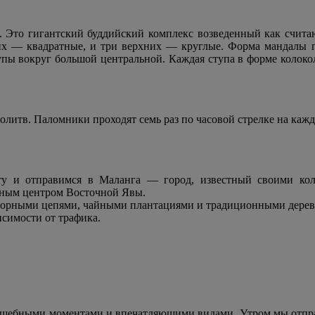
р. Это гигантский буддийский комплекс возведенный как счита
их — квадратные, и три верхних — круглые. Форма мандалы п
пы вокруг большой центральной. Каждая ступа в форме колокол
олитв. Паломники проходят семь раз по часовой стрелке на каж
у и отправимся в Маланга — город, известный своими кол
льным центром Восточной Явы.
орными цепями, чайными плантациями и традиционными дерев
исимости от трафика.
олшебными моментами и впечатляющими видами. Утром мы отпр