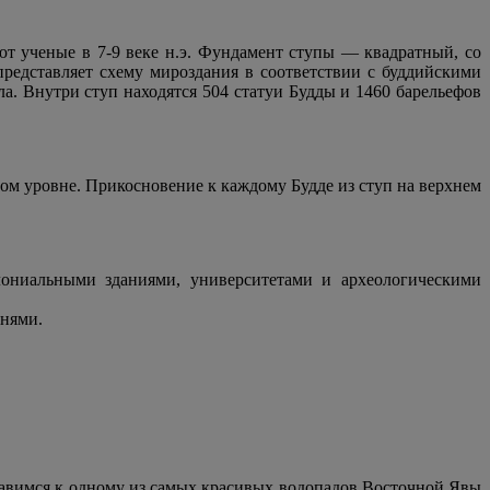
ют ученые в 7-9 веке н.э. Фундамент ступы — квадратный, со
редставляет схему мироздания в соответствии с буддийскими
а. Внутри ступ находятся 504 статуи Будды и 1460 барельефов
дом уровне. Прикосновение к каждому Будде из ступ на верхнем
ониальными зданиями, университетами и археологическими
нями.
авимся к одному из самых красивых водопадов Восточной Явы