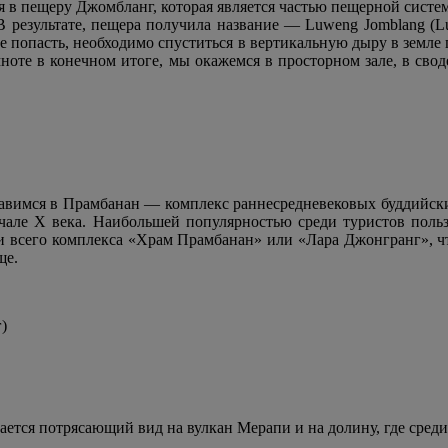
 в пещеру Джомбланг, которая является частью пещерной систем
 результате, пещера получила название — Luweng Jomblang (L
нее попасть, необходимо спуститься в вертикальную дыру в земле
ноте в конечном итоге, мы окажемся в просторном зале, в свод
вимся в Прамбанан — комплекс раннесредневековых буддийски
ачале X века. Наибольшей популярностью среди туристов польз
 всего комплекса «Храм Прамбанан» или «Лара Джонгранг», что
ще.
г)
вается потрясающий вид на вулкан Мерапи и на долину, где сред