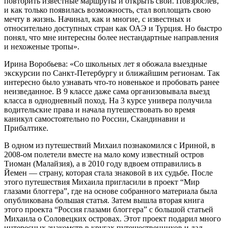
повторить известные маршруты и открыть свои. Повзрослев,
и как только появилась возможность, стал воплощать свою
мечту в жизнь. Начинал, как и многие, с известных и
относительно доступных стран как ОАЭ и Турция. Но быстро
понял, что мне интересны более нестандартные направления
и нехоженые тропы».
Ирина Воробьева: «Со школьных лет я обожала выездные
экскурсии по Санкт-Петербургу и ближайшим регионам. Так
интересно было узнавать что-то новенькое и пробовать ранее
неизведанное. В 9 классе даже сама организовывала выезд
класса в однодневный поход. На 3 курсе универа получила
водительские права и начала путешествовать во время
каникул самостоятельно по России, Скандинавии и
Прибалтике.
В одном из путешествий Михаил познакомился с Ириной, в
2008-ом полетели вместе на мало кому известный остров
Тиоман (Малайзия), а в 2010 году вдвоем отправились в
Йемен — страну, которая стала знаковой в их судьбе. После
этого путешествия Михаила пригласили в проект “Мир
глазами блоггера”, где на основе собранного материала была
опубликована большая статья. Затем вышла вторая книга
этого проекта “Россия глазами блоггера” с большой статьей
Михаила о Соловецких островах. Этот проект подарил много
интересных знакомств в кругах путешественников и дал