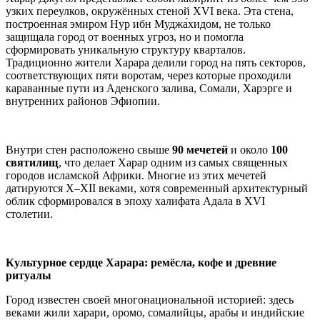
узких переулков, окружённых стеной XVI века. Эта стена,
построенная эмиром Нур ибн Муджа́хидом, не только
защищала город от военных угроз, но и помогла
сформировать уникальную структуру кварталов.
Традиционно жители Харара делили город на пять секторов,
соответствующих пяти воротам, через которые проходили
караванные пути из Аденского залива, Сомали, Харэрге и
внутренних районов Эфиопии.
Внутри стен расположено свыше
90 мечетей
и около
100
святилищ
, что делает Харар одним из самых священных
городов исламской Африки. Многие из этих мечетей
датируются X–XII веками, хотя современный архитектурный
облик сформировался в эпоху халифата Адала в XVI
столетии.
Культурное сердце Харара: ремёсла, кофе и древние
ритуалы
Город известен своей многонациональной историей: здесь
веками жили харари, оромо, сомалийцы, арабы и индийские