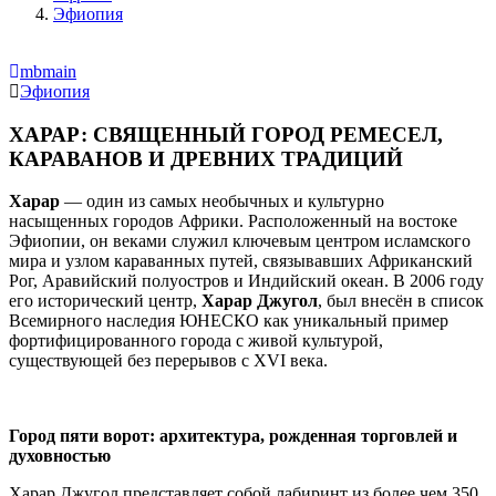
Эфиопия
mbmain
Эфиопия
ХАРАР: СВЯЩЕННЫЙ ГОРОД РЕМЕСЕЛ,
КАРАВАНОВ И ДРЕВНИХ ТРАДИЦИЙ
Харар
— один из самых необычных и культурно
насыщенных городов Африки. Расположенный на востоке
Эфиопии, он веками служил ключевым центром исламского
мира и узлом караванных путей, связывавших Африканский
Рог, Аравийский полуостров и Индийский океан. В 2006 году
его исторический центр,
Харар Джугол
, был внесён в список
Всемирного наследия ЮНЕСКО как уникальный пример
фортифицированного города с живой культурой,
существующей без перерывов с XVI века.
Город пяти ворот: архитектура, рожденная торговлей и
духовностью
Харар Джугол представляет собой лабиринт из более чем 350