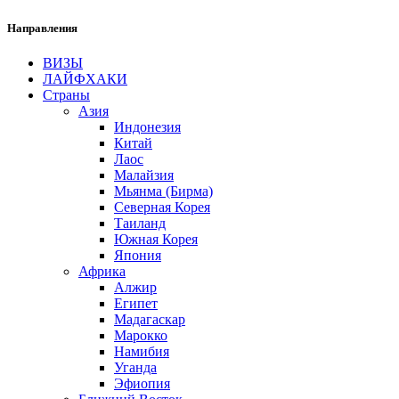
Направления
ВИЗЫ
ЛАЙФХАКИ
Страны
Азия
Индонезия
Китай
Лаос
Малайзия
Мьянма
(Бирма)
Северная Корея
Таиланд
Южная Корея
Япония
Африка
Алжир
Египет
Мадагаскар
Марокко
Намибия
Уганда
Эфиопия