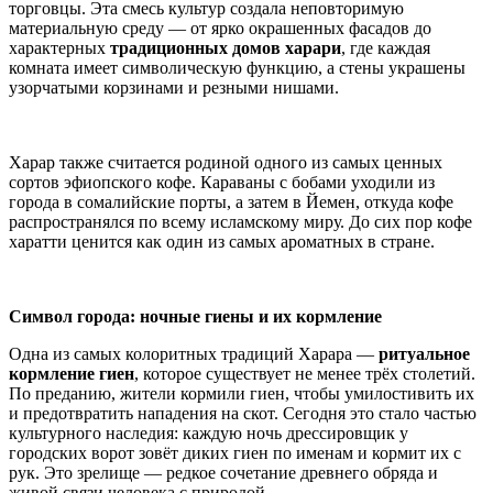
торговцы. Эта смесь культур создала неповторимую
материальную среду — от ярко окрашенных фасадов до
характерных
традиционных домов харари
, где каждая
комната имеет символическую функцию, а стены украшены
узорчатыми корзинами и резными нишами.
Харар также считается родиной одного из самых ценных
сортов эфиопского кофе. Караваны с бобами уходили из
города в сомалийские порты, а затем в Йемен, откуда кофе
распространялся по всему исламскому миру. До сих пор кофе
харатти ценится как один из самых ароматных в стране.
Символ города: ночные гиены и их кормление
Одна из самых колоритных традиций Харара —
ритуальное
кормление гиен
, которое существует не менее трёх столетий.
По преданию, жители кормили гиен, чтобы умилостивить их
и предотвратить нападения на скот. Сегодня это стало частью
культурного наследия: каждую ночь дрессировщик у
городских ворот зовёт диких гиен по именам и кормит их с
рук. Это зрелище — редкое сочетание древнего обряда и
живой связи человека с природой.