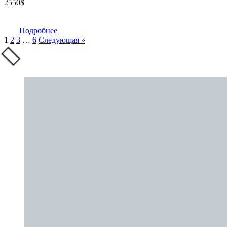
2550
$
Подробнее
1
2
3
…
6
Следующая »