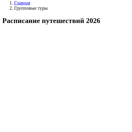
Главная
Групповые туры
Расписание путешествий 2026
Tour
Направление тура
Направление тура
Алжир
Аргентина
Бразилия
Вьетнам
Джибути
Египет
Индия
Индонезия
Иордания
Казахстан
Камбоджа
Китай
Корея (Северная)