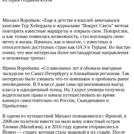
Михаил Воробьев: «Еще в детстве я взахлеб зачитывался
книгами Тур Хейердала и журналами “Вокруг Света” мечтая
повторить известные маршруты и открыть свои. Повзрослев,
и как только появилась возможность, стал воплощать свою
мечту в жизнь. Начинал, как и многие, с известных и
относительно доступных стран как ОАЭ и Турция. Но быстро
понял, что мне интересны более нестандартные направления
и нехоженые тропы».
Ирина Воробьева: «Со школьных лет я обожала выездные
экскурсии по Санкт-Петербургу и ближайшим регионам. Так
интересно было узнавать что-то новенькое и пробовать ранее
неизведанное. В 9 классе даже сама организовывала выезд
класса в однодневный поход. На 3 курсе универа получила
водительские права и начала путешествовать во время
каникул самостоятельно по России, Скандинавии и
Прибалтике.
В одном из путешествий Михаил познакомился с Ириной, в
2008-ом полетели вместе на мало кому известный остров
Тиоман (Малайзия), а в 2010 году вдвоем отправились в
Йемен — страну, которая стала знаковой в их судьбе. После