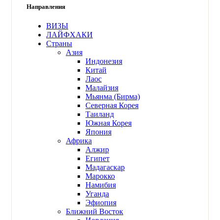
Направления
ВИЗЫ
ЛАЙФХАКИ
Страны
Азия
Индонезия
Китай
Лаос
Малайзия
Мьянма
(Бирма)
Северная Корея
Таиланд
Южная Корея
Япония
Африка
Алжир
Египет
Мадагаскар
Марокко
Намибия
Уганда
Эфиопия
Ближний Восток