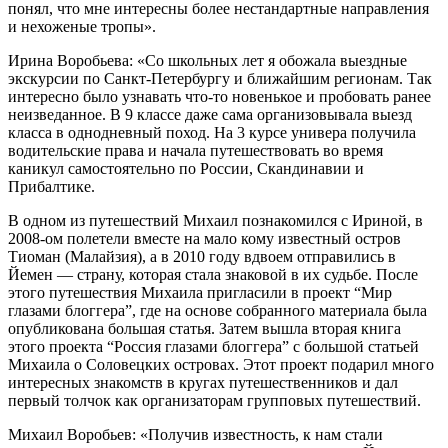
понял, что мне интересны более нестандартные направления
и нехоженые тропы».
Ирина Воробьева: «Со школьных лет я обожала выездные
экскурсии по Санкт-Петербургу и ближайшим регионам. Так
интересно было узнавать что-то новенькое и пробовать ранее
неизведанное. В 9 классе даже сама организовывала выезд
класса в однодневный поход. На 3 курсе универа получила
водительские права и начала путешествовать во время
каникул самостоятельно по России, Скандинавии и
Прибалтике.
В одном из путешествий Михаил познакомился с Ириной, в
2008-ом полетели вместе на мало кому известный остров
Тиоман (Малайзия), а в 2010 году вдвоем отправились в
Йемен — страну, которая стала знаковой в их судьбе. После
этого путешествия Михаила пригласили в проект “Мир
глазами блоггера”, где на основе собранного материала была
опубликована большая статья. Затем вышла вторая книга
этого проекта “Россия глазами блоггера” с большой статьей
Михаила о Соловецких островах. Этот проект подарил много
интересных знакомств в кругах путешественников и дал
первый толчок как организаторам групповых путешествий.
Михаил Воробьев: «Получив известность, к нам стали