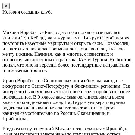
×
История создания клуба
Михаил Воробьев: «Еще в детстве я взахлеб зачитывался
книгами Тур Хейердала и журналами “Вокруг Света” мечтая
повторить известные маршруты и открыть свои. Повзрослев,
и как только появилась возможность, стал воплощать свою
мечту в жизнь. Начинал, как и многие, с известных и
относительно доступных стран как ОАЭ и Турция. Но быстро
понял, что мне интересны более нестандартные направления
и нехоженые тропы».
Ирина Воробьева: «Со школьных лет я обожала выездные
экскурсии по Санкт-Петербургу и ближайшим регионам. Так
интересно было узнавать что-то новенькое и пробовать ранее
неизведанное. В 9 классе даже сама организовывала выезд
класса в однодневный поход. На 3 курсе универа получила
водительские права и начала путешествовать во время
каникул самостоятельно по России, Скандинавии и
Прибалтике.
В одном из путешествий Михаил познакомился с Ириной, в
2008-ом полетели вместе на мало кому известный остров