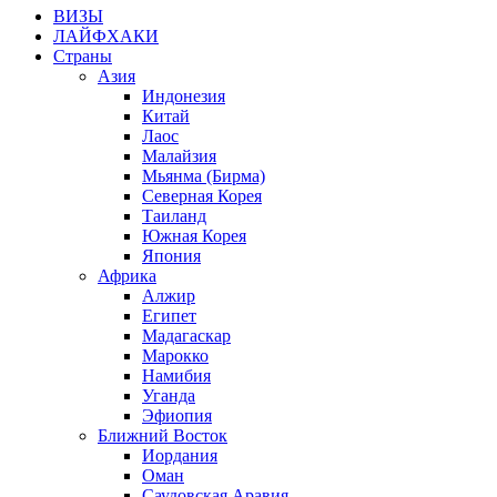
ВИЗЫ
ЛАЙФХАКИ
Страны
Азия
Индонезия
Китай
Лаос
Малайзия
Мьянма
(Бирма)
Северная Корея
Таиланд
Южная Корея
Япония
Африка
Алжир
Египет
Мадагаскар
Марокко
Намибия
Уганда
Эфиопия
Ближний Восток
Иордания
Оман
Саудовская Аравия