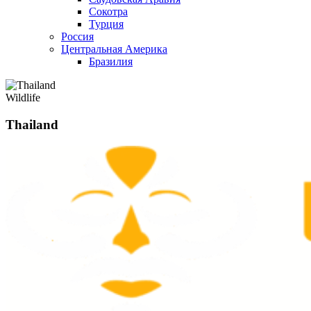
Сокотра
Турция
Россия
Центральная Америка
Бразилия
Wildlife
Thailand