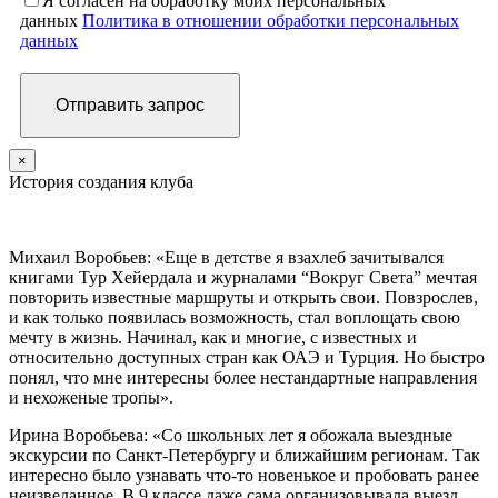
Я согласен на обработку моих персональных
данных
Политика в отношении обработки персональных
данных
×
История создания клуба
Михаил Воробьев: «Еще в детстве я взахлеб зачитывался
книгами Тур Хейердала и журналами “Вокруг Света” мечтая
повторить известные маршруты и открыть свои. Повзрослев,
и как только появилась возможность, стал воплощать свою
мечту в жизнь. Начинал, как и многие, с известных и
относительно доступных стран как ОАЭ и Турция. Но быстро
понял, что мне интересны более нестандартные направления
и нехоженые тропы».
Ирина Воробьева: «Со школьных лет я обожала выездные
экскурсии по Санкт-Петербургу и ближайшим регионам. Так
интересно было узнавать что-то новенькое и пробовать ранее
неизведанное. В 9 классе даже сама организовывала выезд