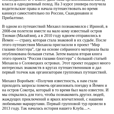
класса в однодневный поход. На 3 курсе универа получила
водительские права и начала путешествовать во время
каникул самостоятельно по России, Скандинавии и
Прибалтике.
В одном из путешествий Михаил познакомился с Ириной, в
2008-ом полетели вместе на мало кому известный остров
Тиоман (Малайзия), а в 2010 году вдвоем отправились в
Йемен — страну, которая стала знаковой в их судьбе. После
этого путешествия Михаила пригласили в проект “Мир
глазами блоггера”, где на основе собранного материала была
опубликована большая статья. Затем вышла вторая книга
этого проекта “Россия глазами блоггера” с большой статьей
Михаила о Соловецких островах. Этот проект подарил много
интересных знакомств в кругах путешественников и дал
первый толчок как организаторам групповых путешествий.
Михаил Воробьев: «Получив известность, к нам стали
приходить запросы помочь организовать поездку в Йемен и
на остров Сокотра, который в то время был мало известен. И
мы открылись для того, чтобы познакомить других людей,
жаждущих приключений и ярких впечатлений, с нашими
любимыми маршрутами. Первый групповой тур провели в
2013 году. Так началась история нашего Клуба…».