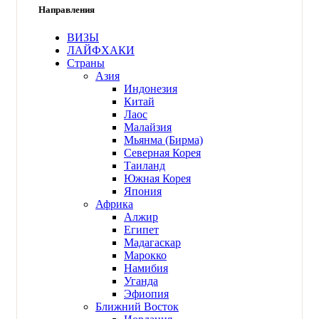
Направления
ВИЗЫ
ЛАЙФХАКИ
Страны
Азия
Индонезия
Китай
Лаос
Малайзия
Мьянма
(Бирма)
Северная Корея
Таиланд
Южная Корея
Япония
Африка
Алжир
Египет
Мадагаскар
Марокко
Намибия
Уганда
Эфиопия
Ближний Восток