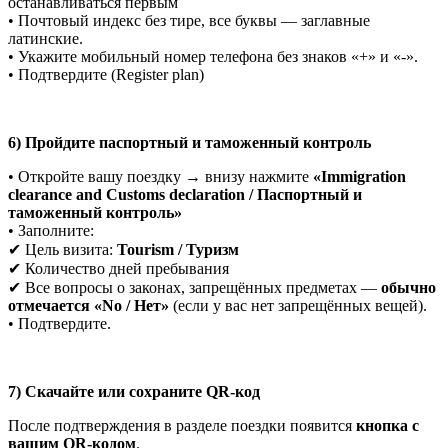
останавливаться первым
• Почтовый индекс без тире, все буквы — заглавные
латинские.
• Укажите мобильный номер телефона без знаков «+» и «-».
• Подтвердите (Register plan)
6) Пройдите паспортный и таможенный контроль
• Откройте вашу поездку → внизу нажмите
«Immigration
clearance and Customs declaration / Паспортный и
таможенный контроль»
• Заполните:
✔ Цель визита:
Tourism / Туризм
✔ Количество дней пребывания
✔ Все вопросы о законах, запрещённых предметах —
обычно
отмечается «No / Нет»
(если у вас нет запрещённых вещей).
• Подтвердите.
7) Скачайте или сохраните QR-код
После подтверждения в разделе поездки появится
кнопка с
вашим QR-кодом
.