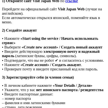
1) Откройте сайт Visit Japan Web
по
ссылке
Перейдите на официальный сайт
Visit Japan Web
(лучше на
английском).
Если автоматически открылся японский, поменяйте язык в
меню.
2) Создайте аккаунт
• Нажмите
«Start using the service / Начать использовать
сервис»
• Выберите
«Create new account» / Создать новый аккаунт
• Введите действующую
электронную почту и надежный
пароль
(латинские буквы, цифры, символы).
• Подтвердите, что вы не робот ✔ и согласитесь с условиями.
• Нажмите
«Create account» / Создать аккаунт
.
• Проверьте почту и введите присланный код или пароль.
3) Зарегистрируйте себя (и членов семьи)
• В личном кабинете нажмите
«Your Details / Детали»
• Укажите, что у вас
нет японского паспорта / резидентства
• Введите паспортные данные:
– номер паспорта
– фамилия и имя латинскими буквами
– страна, дата рождения