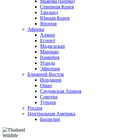
Мьянма
(Бирма)
Северная Корея
Таиланд
Южная Корея
Япония
Африка
Алжир
Египет
Мадагаскар
Марокко
Намибия
Уганда
Эфиопия
Ближний Восток
Иордания
Оман
Саудовская Аравия
Сокотра
Турция
Россия
Центральная Америка
Бразилия
Wildlife