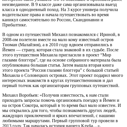
неизведанное. В 9 классе даже сама организовывала выезд
класса в однодневный поход. На 3 курсе универа получила
водительские права и начала путешествовать во время
каникул самостоятельно по России, Скандинавии и
Прибалтике.
В одном из путешествий Михаил познакомился с Ириной, в
2008-ом полетели вместе на мало кому известный остров
Тиоман (Малайзия), а в 2010 году вдвоем отправились в
Йемен — страну, которая стала знаковой в их судьбе. После
этого путешествия Михаила пригласили в проект “Мир
глазами блоггера”, где на основе собранного материала была
опубликована большая статья. Затем вышла вторая книга
этого проекта “Россия глазами блоггера” с большой статьей
Михаила о Соловецких островах. Этот проект подарил много
интересных знакомств в кругах путешественников и дал
первый толчок как организаторам групповых путешествий.
Михаил Воробьев: «Получив известность, к нам стали
приходить запросы помочь организовать поездку в Йемен и
на остров Сокотра, который в то время был мало известен. И
мы открылись для того, чтобы познакомить других людей,
жаждущих приключений и ярких впечатлений, с нашими
любимыми маршрутами. Первый групповой тур провели в
2013 году. Так началась история нашего Клуба…».