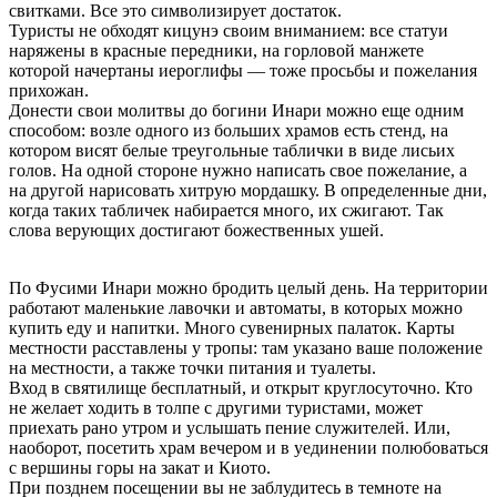
свитками. Все это символизирует достаток.
Туристы не обходят кицунэ своим вниманием: все статуи
наряжены в красные передники, на горловой манжете
которой начертаны иероглифы — тоже просьбы и пожелания
прихожан.
Донести свои молитвы до богини Инари можно еще одним
способом: возле одного из больших храмов есть стенд, на
котором висят белые треугольные таблички в виде лисьих
голов. На одной стороне нужно написать свое пожелание, а
на другой нарисовать хитрую мордашку. В определенные дни,
когда таких табличек набирается много, их сжигают. Так
слова верующих достигают божественных ушей.
По Фусими Инари можно бродить целый день. На территории
работают маленькие лавочки и автоматы, в которых можно
купить еду и напитки. Много сувенирных палаток. Карты
местности расставлены у тропы: там указано ваше положение
на местности, а также точки питания и туалеты.
Вход в святилище бесплатный, и открыт круглосуточно. Кто
не желает ходить в толпе с другими туристами, может
приехать рано утром и услышать пение служителей. Или,
наоборот, посетить храм вечером и в уединении полюбоваться
с вершины горы на закат и Киото.
При позднем посещении вы не заблудитесь в темноте на