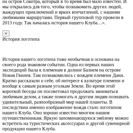
на остров Сокотра, который в то время был мало известен. И
мы открылись для того, чтобы познакомить других людей,
жаждущих приключений и ярких впечатлений, с нашими
любимыми маршрутами. Первый групповой тур провели в
2013 году. Так началась история нашего Клуба…».
×
История логотипа
История нашего логотипа тоже необычная и основана на
своего рода знаковом событии. Одна из первых наших
экспедиций была к племенам в долине Балием на острове
Новая Гвинея. Там познакомились с вождем племени Дани.
Кратко рассказали о себе, об интересе к культуре племени и
вообще к самым разным уголкам Земли. Во время этой
короткой беседы он посоветовал продолжать заниматься
любимым делом, а также помогать и другим людям познавать
удивительный, разнообразный мир нашей планеты. В
последствии именно изображение вождя стало логотипом
нашего Клуба. Оно хорошо известно многим нашим
путешественникам. Яркую запоминающуюся эмблему можно
встретить на туристических аксессуарах и другой сувенирной
продукции нашего Клуба.