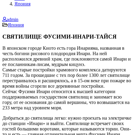
Япония
admin
Япония
СВЯТИЛИЩЕ ФУСИМИ-ИНАРИ-ТАЙСЯ
В японском городе Киото есть гора Инарияма, названная в
честь богини рисового плодородия Инари. На ней
расположился древний храм, где поклоняются самой Инари и
ее посланникам-лисам, мудрым кицунэ.
Самые старые постройки храмового комплекса датируются
711 годом. За прошедшие с тех пор более 1300 лет святилище
перестраивалось и расширялось, а в 15-ом веке при пожаре во
время войны сгорели все деревянные постройки.
Сейчас Фусими Инари относится к высшей категории
поддерживаемых государством святилищ и занимает всю
гору, от ее основания до самой вершины, что возвышается на
233 метра над уровнем моря.
Добраться до святилища легко: нужно проехать на электричке
до станции «Инари» и выйти. Святилище встречает своих
гостей большими воротами, которые называются тории. Они-
то и есть — главная отличительная черта Фусими Инари.