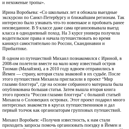
и нехоженые тропы».
Ирина Воробьева: «Со школьных лет я обожала выездные
экскурсии по Санкт-Петербургу и ближайшим регионам. Так
интересно было узнавать что-то новенькое и пробовать ранее
неизведанное. В 9 классе даже сама организовывала выезд
класса в однодневный поход. На 3 курсе универа получила
водительские права и начала путешествовать во время
каникул самостоятельно по России, Скандинавии и
Прибалтике.
В одном из путешествий Михаил познакомился с Ириной, в
2008-ом полетели вместе на мало кому известный остров
Тиоман (Малайзия), а в 2010 году вдвоем отправились в
Йемен — страну, которая стала знаковой в их судьбе. После
этого путешествия Михаила пригласили в проект “Мир
глазами блоггера”, где на основе собранного материала была
опубликована большая статья. Затем вышла вторая книга
этого проекта “Россия глазами блоггера” с большой статьей
Михаила о Соловецких островах. Этот проект подарил много
интересных знакомств в кругах путешественников и дал
первый толчок как организаторам групповых путешествий.
Михаил Воробьев: «Получив известность, к нам стали
приходить запросы помочь организовать поездку в Йемен и