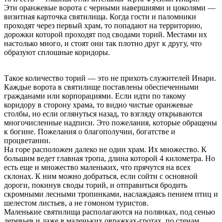
Эти оранжевые ворота с черными навершиями и цоколями —
визитная карточка святилища. Когда гости и паломники
проходят через первый храм, то попадают на территорию,
дорожки которой проходят под сводами торий. Местами их
настолько много, и стоят они так плотно друг к другу, что
образуют сплошные коридоры.
Такое количество торий — это не прихоть служителей Инари.
Каждые ворота в святилище поставлены обеспеченными
гражданами или корпорациями. Если идти по такому
коридору в сторону храма, то видно чистые оранжевые
столбы, но если оглянуться назад, то взгляду открываются
многочисленные надписи. Это пожелания, которые обращены
к богине. Пожелания о благополучии, богатстве и
процветании.
На горе расположен далеко не один храм. Их множество. К
большим ведет главная тропа, длина которой 4 километра. Но
есть еще и множество маленьких, что прячутся на всех
склонах. К ним можно добраться, если сойти с основной
дороги, покинув своды торий, и отправиться бродить
скромными лесными тропинками, наслаждаясь пением птиц и
шелестом листьев, а не гомоном туристов.
Маленькие святилища располагаются на полянках, под сенью
деревьев и даже в маленьких овражках-гротах, по стенам