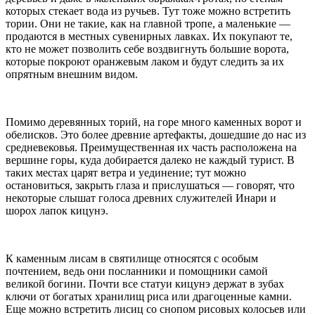
которых стекает вода из ручьев. Тут тоже можно встретить
тории. Они не такие, как на главной тропе, а маленькие —
продаются в местных сувенирных лавках. Их покупают те,
кто не может позволить себе воздвигнуть большие ворота,
которые покроют оранжевым лаком и будут следить за их
опрятным внешним видом.
Помимо деревянных торий, на горе много каменных ворот и
обелисков. Это более древние артефакты, дошедшие до нас из
средневековья. Преимущественная их часть расположена на
вершине горы, куда добирается далеко не каждый турист. В
таких местах царят ветра и уединение; тут можно
остановиться, закрыть глаза и прислушаться — говорят, что
некоторые слышат голоса древних служителей Инари и
шорох лапок кицунэ.
К каменным лисам в святилище относятся с особым
почтением, ведь они посланники и помощники самой
великой богини. Почти все статуи кицунэ держат в зубах
ключи от богатых хранилищ риса или драгоценные камни.
Еще можно встретить лисиц со снопом рисовых колосьев или