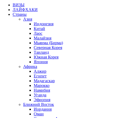
ВИЗЫ
ЛАЙФХАКИ
Страны
Азия
Индонезия
Китай
Лаос
Малайзия
Мьянма
(Бирма)
Северная Корея
Таиланд
Южная Корея
Япония
Африка
Алжир
Египет
Мадагаскар
Марокко
Намибия
Уганда
Эфиопия
Ближний Восток
Иордания
Оман